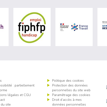
e du travail (nouvelle fenêtre)
visiter les site de Agefiph (nouvelle fenêtre)
visiter les site de Fiphfp (nouvelle fenêtre)
visiter les s
s
Politique des cookies
ssibilité : partiellement
Protection des données
orme
personnelles du site web
ions légales et CGU
Paramétrage des cookies
act
Droit d’accès à mes
 du site
données personnelles