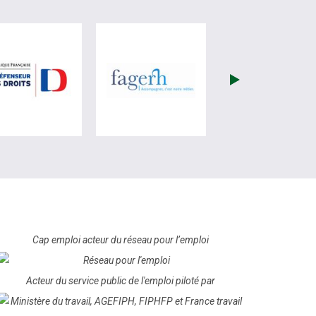
ite de France Travail (nouvelle fenêtre)
visiter les site de Défenseur des droits (nouvelle fenêtre)
visiter les site de Fagerh (no
Cap emploi acteur du réseau pour l’emploi
Acteur du service public de l'emploi piloté par