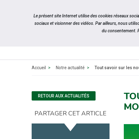
Accéder à notre page Facebook
Accéder à notre page Linkedin
Aller à la navigation
Le présent site Internet utilise des cookies réseaux soc
Aller au contenu
sociaux et visionner des vidéos. Par ailleurs, nous ut
du consentement. P
Accueil
Notre actualité
Tout savoir sur les n
TO
RETOUR AUX ACTUALITÉS
MO
PARTAGER CET ARTICLE