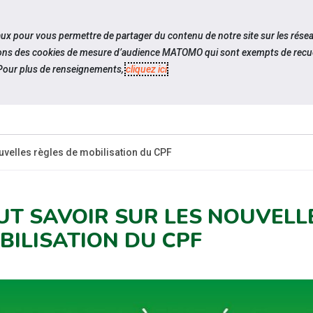
travel_explore
settings_accessibility
Sites du réseau
Acc
iaux pour vous permettre de partager du contenu de notre site sur les rése
ilisons des cookies de mesure d’audience MATOMO qui sont exempts de recue
our plus de renseignements,
cliquez ici
.
QUI SOMMES-
ACTUALITÉS
ÉVÉNEM
NOUS ?
ouvelles règles de mobilisation du CPF
UT SAVOIR SUR LES NOUVELL
BILISATION DU CPF