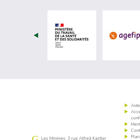
visiter les site de Ministèr
Aide
Acce
conf
Ment
Cont
Plan
Cap emploi 17
Les Minimes, 3 rue Alfred Kastler