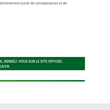
e plafonnement (socle de connaissances et de
, RENDEZ-VOUS SUR LE SITE OFFICIEL
(NOUVELLE FENÊTRE)
UV.FR