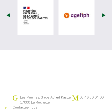
visiter les site de Ministère du travail (
visiter les si
Cap emploi 17
Les Minimes, 3 rue Alfred Kastler
05 46 50 04 00
17000 La Rochelle
Contactez-nous