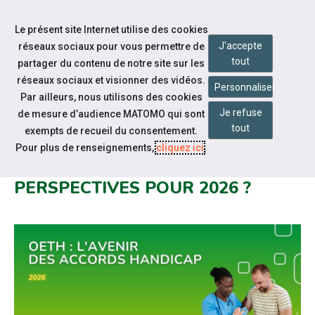
Accéder à notre page Facebook
Accéder à notre page Linkedin
Aller à la navigation
Le présent site Internet utilise des cookies
Aller au contenu
J'accepte
réseaux sociaux pour vous permettre de
tout
partager du contenu de notre site sur les
réseaux sociaux et visionner des vidéos.
Personnaliser
Par ailleurs, nous utilisons des cookies
Je refuse
de mesure d’audience MATOMO qui sont
Notre actualité
tout
exempts de recueil du consentement.
OETH FIN D’AGRÉMENT POUR
Pour plus de renseignements,
cliquez ici
.
L’ACCORD HANDICAP : QUELLES
PERSPECTIVES POUR 2026 ?