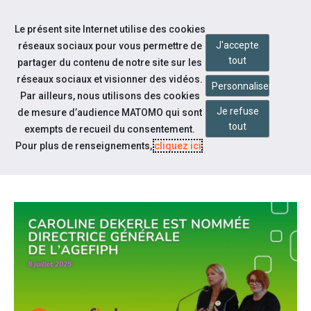
Accéder à notre page Facebook
Accéder à notre page Linkedin
Aller à la navigation
Le présent site Internet utilise des cookies
Aller au contenu
J'accepte
réseaux sociaux pour vous permettre de
tout
partager du contenu de notre site sur les
réseaux sociaux et visionner des vidéos.
Personnaliser
Par ailleurs, nous utilisons des cookies
Je refuse
de mesure d’audience MATOMO qui sont
Notre actualité
tout
exempts de recueil du consentement.
UNE NOUVELLE DIRECTRICE
Pour plus de renseignements,
cliquez ici
.
GÉNÉRALE POUR L'AGEFIPH