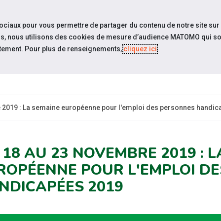
travel_explore
settings_accessibility
Sites du réseau
Acc
sociaux pour vous permettre de partager du contenu de notre site sur
eurs, nous utilisons des cookies de mesure d’audience MATOMO qui so
tement. Pour plus de renseignements,
cliquez ici
.
QUI SOMMES-
ACTUALITÉS
ÉVÉNEM
NOUS ?
 2019 : La semaine européenne pour l'emploi des personnes handic
 18 AU 23 NOVEMBRE 2019 : 
ROPÉENNE POUR L'EMPLOI D
NDICAPÉES 2019