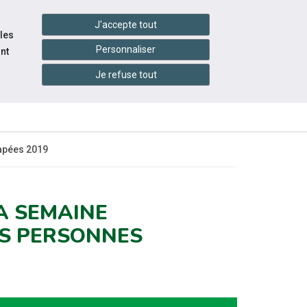
handshake
essibilité
Services en ligne
J'accepte tout
 les
Personnaliser
nt
Je refuse tout
INFOS
CONTACTEZ-
ENTS
PRATIQUES
NOUS
apées 2019
LA SEMAINE
ES PERSONNES