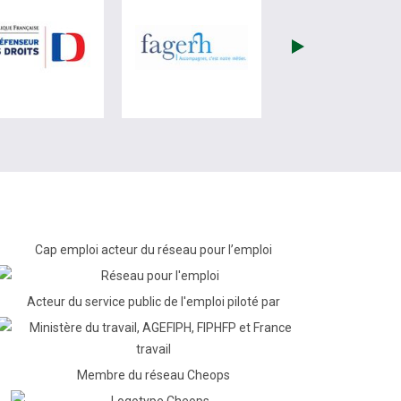
re)
site de France Travail (nouvelle fenêtre)
visiter les site de Défenseur des droits (nouvelle fenêtr
visiter les site de Fagerh (
Cap emploi acteur du réseau pour l’emploi
Acteur du service public de l'emploi piloté par
Membre du réseau Cheops