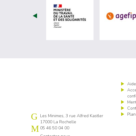
visiter les site de Minist
Aide
Acce
conf
Ment
Cont
Plan
Cap emploi 17
Les Minimes, 3 rue Alfred Kastler
17000 La Rochelle
05 46 50 04 00