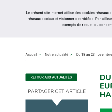
Accéder à notre page Facebook
Accéder à notre page Linkedin
Aller à la navigation
Le présent site Internet utilise des cookies réseaux 
Aller au contenu
réseaux sociaux et visionner des vidéos. Par aill
exempts de recueil du consen
Accueil
Notre actualité
Du 18 au 23 novembre
DU
RETOUR AUX ACTUALITÉS
EU
PARTAGER CET ARTICLE
HA