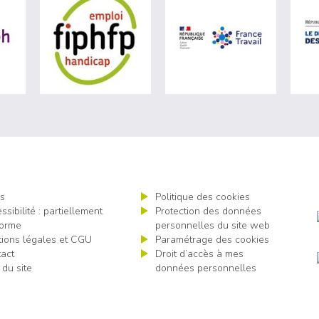
ère du travail (nouvelle fenêtre)
visiter les site de Agefiph (nouvelle fenêtre)
visiter les site de Fiphfp (nouvelle fenêt
visiter les 
s
Politique des cookies
ssibilité : partiellement
Protection des données
orme
personnelles du site web
ions légales et CGU
Paramétrage des cookies
act
Droit d’accès à mes
 du site
données personnelles