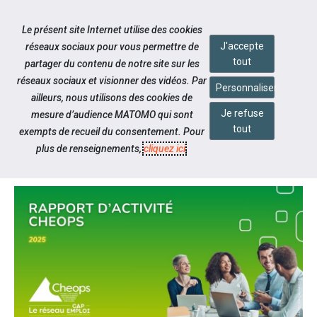
Accéder à notre page Facebook
Accéder à notre page Linkedin
Aller à la navigation
Le présent site Internet utilise des cookies
Aller au contenu
J'accepte
réseaux sociaux pour vous permettre de
tout
partager du contenu de notre site sur les
réseaux sociaux et visionner des vidéos. Par
Personnaliser
ailleurs, nous utilisons des cookies de
Je refuse
mesure d’audience MATOMO qui sont
Notre actualité
tout
exempts de recueil du consentement. Pour
LE RAPPORT 2025 CHEOPS
plus de renseignements,
cliquez ici
.