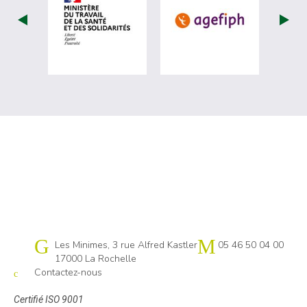
visiter les site de Ministère du travail (nou
visiter les sit
Cap emploi 17
Les Minimes, 3 rue Alfred Kastler
05 46 50 04 00
17000 La Rochelle
Contactez-nous
Certifié ISO 9001