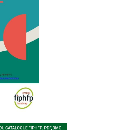
(NOUVELLE FENÊTRE)
DU CATALOGUE FIPHFP
,
PDF, 3MO