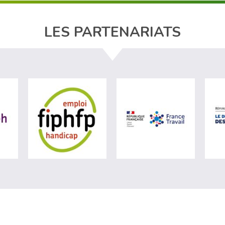
LES PARTENARIATS
ère du travail (nouvelle fenêtre)
visiter les site de Agefiph (nouvelle fenêtre)
visiter les site de Fiphfp (nouvelle fenêt
visiter les 