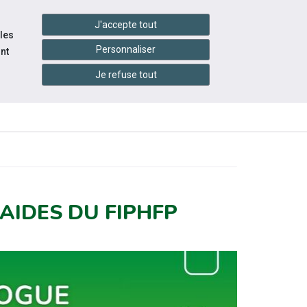
handshake
essibilité
Services en ligne
J'accepte tout
 les
Personnaliser
nt
Je refuse tout
INFOS
CONTACTEZ-
ENTS
PRATIQUES
NOUS
AIDES DU FIPHFP