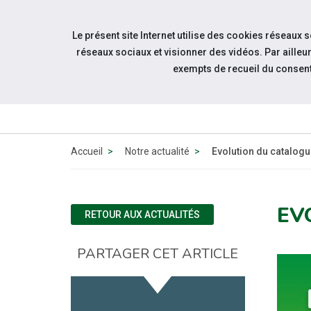
Accéder à notre page Facebook
Accéder à notre page Linkedin
Aller à la navigation
Le présent site Internet utilise des cookies réseaux 
Aller au contenu
réseaux sociaux et visionner des vidéos. Par aill
exempts de recueil du consen
Accueil
Notre actualité
Evolution du catalog
EV
RETOUR AUX ACTUALITÉS
PARTAGER CET ARTICLE