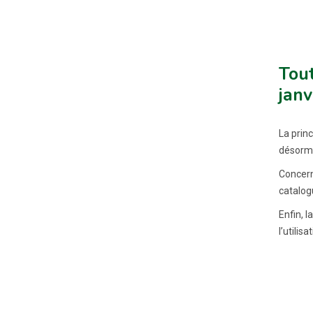
Tout
janv
La princ
désormai
Concern
catalogu
Enfin, 
l’utilis