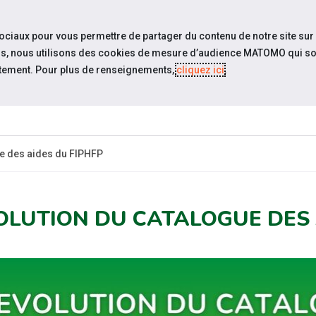
travel_explore
settings_accessibility
Sites du réseau
Acc
sociaux pour vous permettre de partager du contenu de notre site sur
eurs, nous utilisons des cookies de mesure d’audience MATOMO qui so
tement. Pour plus de renseignements,
cliquez ici
.
QUI SOMMES-
ACTUALITÉS
ÉVÉNEM
NOUS ?
ue des aides du FIPHFP
OLUTION DU CATALOGUE DES 