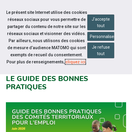
Accéder à notre page Facebook
Accéder à notre page Linkedin
Aller à la navigation
Le présent site Internet utilise des cookies
Aller au contenu
J'accepte
réseaux sociaux pour vous permettre de
tout
partager du contenu de notre site sur les
réseaux sociaux et visionner des vidéos.
Personnaliser
Par ailleurs, nous utilisons des cookies
Je refuse
de mesure d’audience MATOMO qui sont
Notre actualité
tout
exempts de recueil du consentement.
18 MOIS D'ACTION DES COMITÉS
Pour plus de renseignements,
cliquez ici
.
TERRITORIAUX POUR L'EMPLOI :
LE GUIDE DES BONNES
PRATIQUES