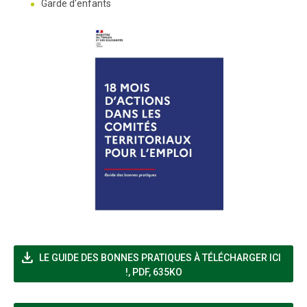
Garde d'enfants
file_download
LE GUIDE DES BONNES PRATIQUES À TÉLÉCHARGER ICI
(NOUVELLE FENÊTRE)
!
,
PDF, 635KO