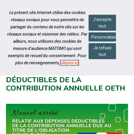
Accéder à notre page Facebook
Accéder à notre page Linkedin
Aller à la navigation
Le présent site Internet utilise des cookies
Aller au contenu
J'accepte
réseaux sociaux pour vous permettre de
tout
partager du contenu de notre site sur les
réseaux sociaux et visionner des vidéos. Par
Personnaliser
ailleurs, nous utilisons des cookies de
Je refuse
mesure d’audience MATOMO qui sont
Notre actualité
tout
exempts de recueil du consentement. Pour
ARRÊTÉ DU 3 MARS 2026
plus de renseignements,
cliquez ici
.
RELATIF AUX DÉPENSES
DÉDUCTIBLES DE LA
CONTRIBUTION ANNUELLE OETH