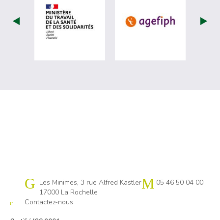
visiter les site de Ministère du travail (nou
visiter les sit
Cap emploi 17
Les Minimes, 3 rue Alfred Kastler
05 46 50 04 00
17000 La Rochelle
Contactez-nous